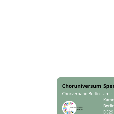
Choruniversum
Spe
Chorverband Berlin
amici
Kamme
Berli
DE29 