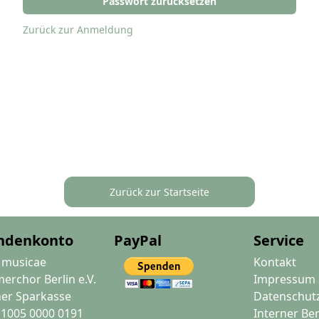
Zurück zur Anmeldung
Zurück zur Startseite
ndenkonto
PayPal
Service
 musicae
Kontakt
rchor Berlin e.V.
Impressum
ner Sparkasse
Datenschut
1005 0000 0191
Interner Be