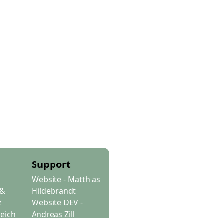
Support
Website - Matthias
 &
Hildebrandt
z
Website DEV -
reich
Andreas Zill